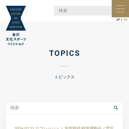
ポー
ョン
JP
/
EN
TOPICS
トピックス
2026.07.21
リフレッシュ
＼加賀能登 戦国運動会／震災