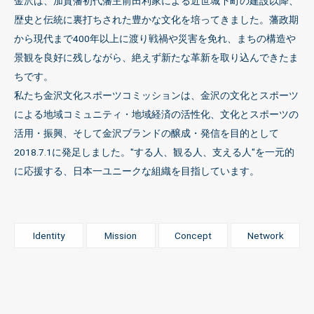
金沢は、加賀藩初代藩主前田利家による近世城下町の建設以降、
歴史と伝統に裏打ちされた豊かな文化を培ってきました。藩政期
から現代まで400年以上に渡り戦禍や災害を免れ、まちの構造や
景観を良好に残しながら、絶えず新たな革新を取り込んできたま
ちです。
私たち金沢文化スポーツコミッションは、金沢の文化とスポーツ
による地域コミュニティ・地域経済の活性化、文化とスポーツの
活用・振興、そして金沢ブランドの醸成・発信を目的として
2018.7.1に発足しました。"する人、観る人、支える人"を一元的
に応援する、日本一ユニークな組織を目指しています。
Identity
Mission
Concept
Network