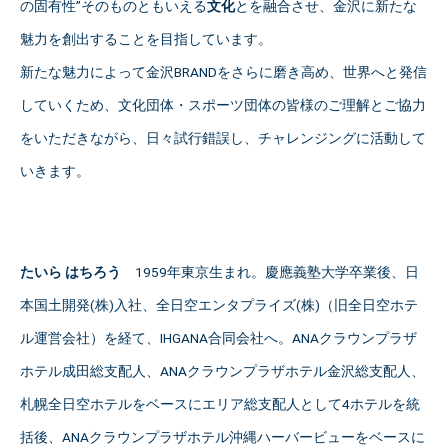
の固有性”そのものともいえる
文化
とを融合させ、金沢に新たな
魅力を創出することを目指しています。
新たな魅力によって金沢BRANDをさらに磨き高め、世界へと発信
していくため、文化団体・スポーツ団体の皆様のご理解とご協力
をいただきながら、日々試行錯誤し、チャレンジングに活動して
いきます。
たいら はちろう
1959年東京生まれ。慶應義塾大学卒業後、日
本国土開発(株)入社、全日空エンタプライズ(株)（旧全日空ホテ
ル運営会社）を経て、IHGANA合同会社へ。ANAクラウンプラザ
ホテル成田総支配人、ANAクラウンプラザホテル金沢総支配人、
札幌全日空ホテルをベースにエリア総支配人として4ホテルを統
括後、ANAクラウンプラザホテル沖縄ハーバービューをベースに