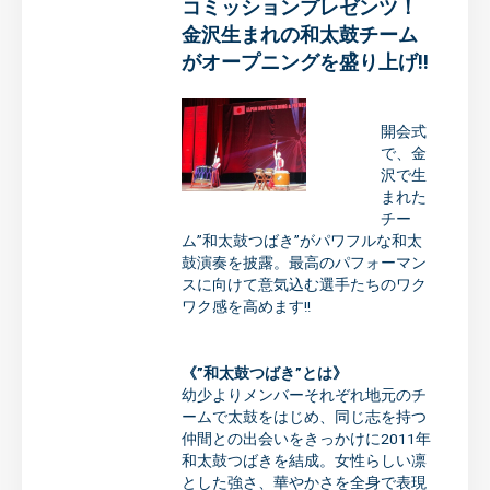
コミッションプレゼンツ！
金沢生まれの和太鼓チーム
がオープニングを盛り上げ!!
開会式
で、金
沢で生
まれた
チー
ム”和太鼓つばき”がパワフルな和太
鼓演奏を披露。最高のパフォーマン
スに向けて意気込む選手たちのワク
ワク感を高めます!!
《”和太鼓つばき”とは》
幼少よりメンバーそれぞれ地元のチ
ームで太鼓をはじめ、同じ志を持つ
仲間との出会いをきっかけに
2011
年
和太鼓つばきを結成。女性らしい凛
とした強さ、華やかさを全身で表現