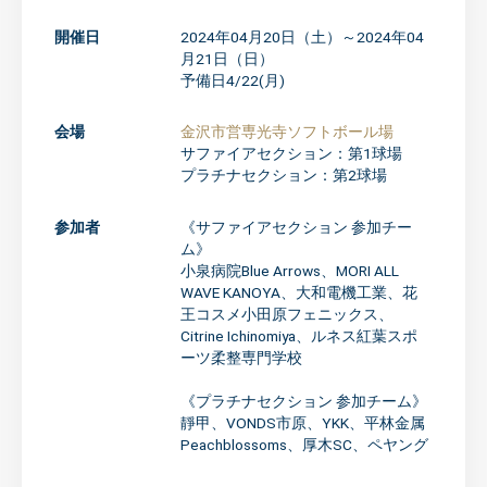
開催日
2024年04月20日（土）～2024年04
月21日（日）
予備日4/22(月)
会場
金沢市営専光寺ソフトボール場
サファイアセクション：第1球場
プラチナセクション：第2球場
参加者
《サファイアセクション 参加チー
ム》
小泉病院Blue Arrows、MORI ALL
WAVE KANOYA、大和電機工業、花
王コスメ小田原フェニックス、
Citrine Ichinomiya、ルネス紅葉スポ
ーツ柔整専門学校
《プラチナセクション 参加チーム》
靜甲、VONDS市原、YKK、平林金属
Peachblossoms、厚木SC、ペヤング