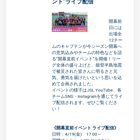
ント”ライブ配信
開幕前
日には
出場全
12チー
ムのキャプテンが今シーズン開幕へ
の意気込みやチームの特色などを語
る”開幕直前イベント”を開催！リー
グ全体の盛り上げと、能登半島地震
で被災された皆さんに明るさと元
気、勇気を届けたいという思いを込
めて企画されました。
イベントの様子はJSL YouTube、各
チームSNS・Instagramを通じてライ
ブ配信されます。ぜひご覧くださ
い！
《開幕直前イベント ライブ配信》
日時：4/19(金) 17:00～