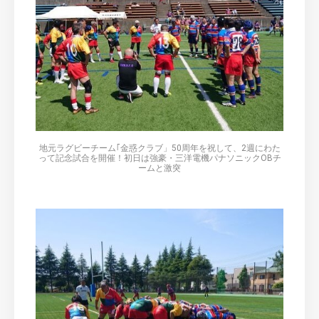
地元ラグビーチーム｢金惑クラブ」50周年を祝して、2週にわた
って記念試合を開催！初日は強豪・三洋電機パナソニックOBチ
ームと激突