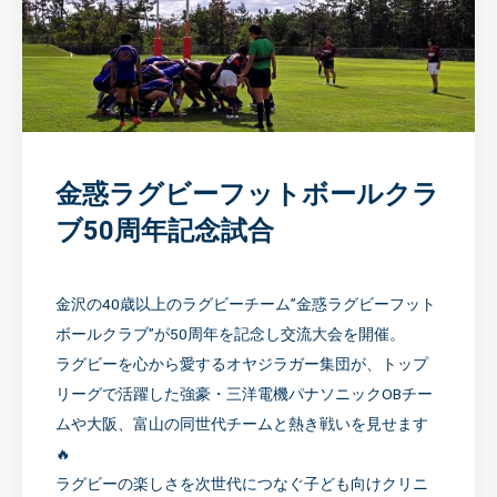
金惑ラグビーフットボールクラ
ブ50周年記念試合
金沢の40歳以上のラグビーチーム”金惑ラグビーフット
ボールクラブ”が50周年を記念し交流大会を開催。
ラグビーを心から愛するオヤジラガー集団が、トップ
リーグで活躍した強豪・三洋電機パナソニックOBチー
ムや大阪、富山の同世代チームと熱き戦いを見せます
🔥
ラグビーの楽しさを次世代につなぐ子ども向けクリニ