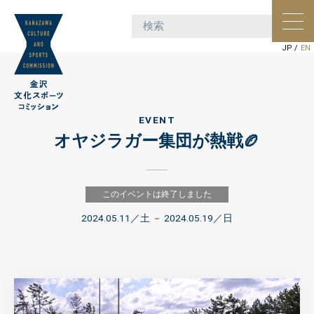
ポー
ョン
JP
/
EN
EVENT
オヤジラガー集団が熱戦🏉
このイベントは終了しました
2024.05.11
／土 －
2024.05.19
／日