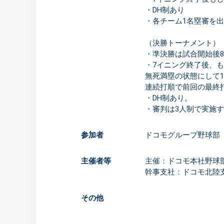
・DH制あり
・各チーム1名塁審を
（決勝トーナメント）
・準決勝は試合開始後
・7イニング終了後、も
無死満塁の状態にして
連続打順で前回の最終
・DH制あり。
・審判は3人制で実施
参加者
ドコモグループ野球部
主催者等
主催：ドコモ本社野球
幹事支社：ドコモ北陸
その他