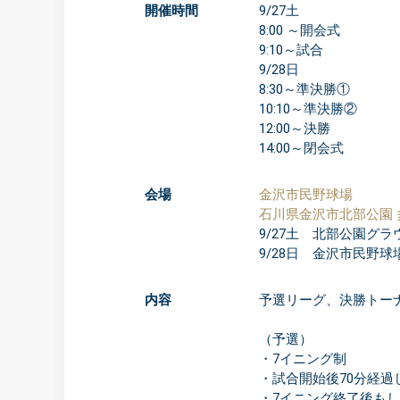
開催時間
9/27土
8:00 ～開会式
9:10～試合
9/28日
8:30～準決勝①
10:10～準決勝②
12:00～決勝
14:00～閉会式
会場
金沢市民野球場
石川県金沢市北部公園
9/27土 北部公園グ
9/28日 金沢市民野
内容
予選リーグ、決勝トー
（予選）
・7イニング制
・試合開始後70分経
・7イニング終了後も