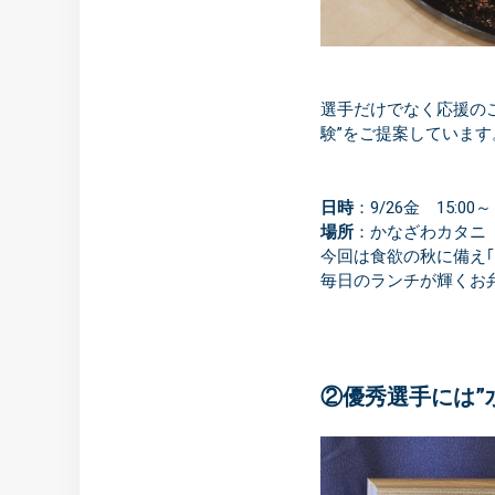
選手だけでなく応援の
験”をご提案しています
日時
：9/26金 15:00～
場所
：かなざわカタニ
今回は食欲の秋に備え
毎日のランチが輝くお
②優秀選手には”