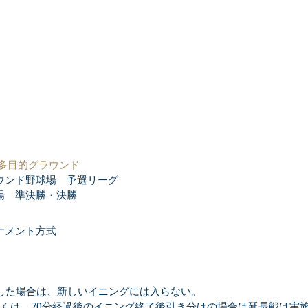
 多目的グラウンド
ラウンド野球場 予選リーグ
球場 準決勝・決勝
ナメント方式
過した場合は、新しいイニングには入らない。
しくは、70分経過後のイニング終了後引き分けの場合は延長戦は実