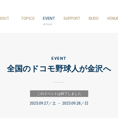
BOUT
TOPICS
EVENT
SUPPORT
BUDO
VENU
たちのこと
トピックス
イベント
サポート
武道
会場・施
EVENT
全国のドコモ野球人が金沢へ
このイベントは終了しました
2025.09.27
／土 －
2025.09.28
／日