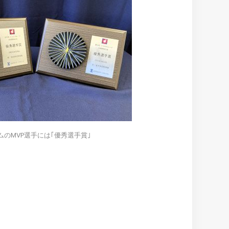
ムのMVP選手には｢優秀選手賞｣