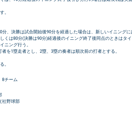
出す。
80分、決勝は試合開始後90分を経過した場合は、新しいイニングに
しくは80分(決勝は90分)経過後のイニング終了後同点のときはタ
1イニング行う。
打者を1塁走者とし、2塁、3塁の奏者は順次前の打者とする。
する。
 8チーム
部
支社野球部