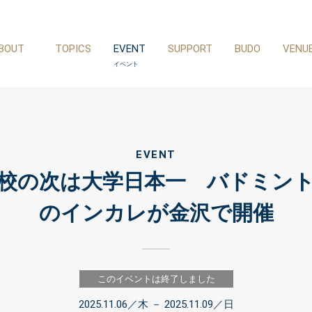
BOUT
TOPICS
EVENT
SUPPORT
BUDO
VENU
たちのこと
トピックス
イベント
サポート
武道
会場・施
EVENT
校の次は大学日本一 バドミン
のインカレが金沢で開催
このイベントは終了しました
2025.11.06
／木 －
2025.11.09
／日