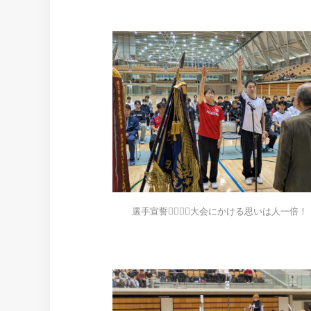
選手宣誓🙋‍♀️🙋‍♂️大会にかける思いは人一倍！