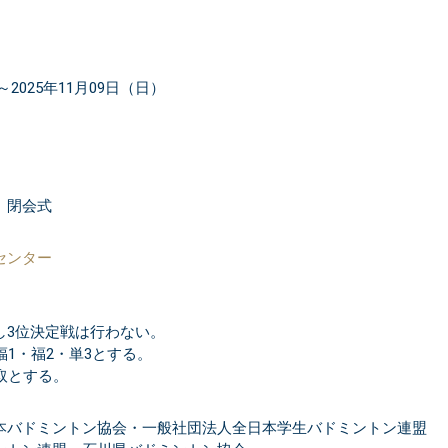
～2025年11月09日（日）
、閉会式
センター
し3位決定戦は行わない。
福1・福2・単3とする。
取とする。
本バドミントン協会・一般社団法人全日本学生バドミントン連盟