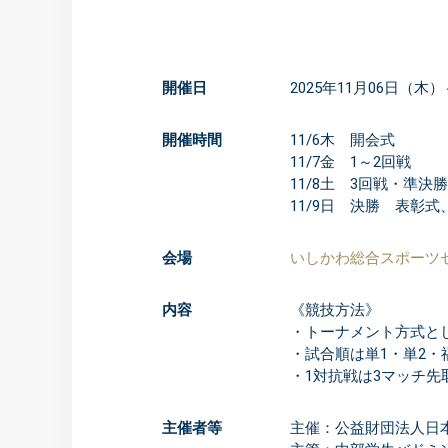
開催日
2025年11月06日（木）
開催時間
11/6木 開会式
11/7金 1～2回戦
11/8土 3回戦・準決勝
11/9日 決勝 表彰式
会場
いしかわ総合スポーツ
内容
《競技方法》
・トーナメント方式と
・試合順は単1・単2・
・1対抗戦は3マッチ先
主催者等
主催：公益財団法人日