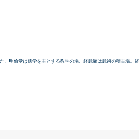
た。明倫堂は儒学を主とする教学の場、経武館は武術の稽古場。経