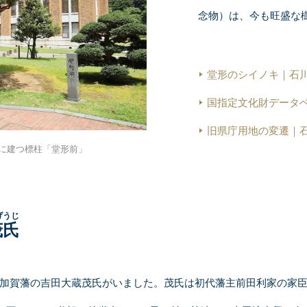
念物）は、今も旺盛な
堂形のシイノキ｜石
国指定文化財データ
旧県庁用地の変遷｜
前に建つ標柱「堂形前」
げうじ
茂氏
加賀藩の吉田大蔵茂氏がいました。茂氏は初代藩主前田利家の家