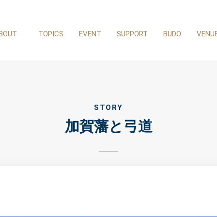
BOUT
TOPICS
EVENT
SUPPORT
BUDO
VENU
たちのこと
トピックス
イベント
サポート
武道
会場・施
STORY
加賀藩と弓道