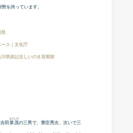
樹勢を誇っています。
川県
ベース｜文化庁
石川県政記念しいのき迎賓館
なりしげ
臣吉田
業茂
の三男で、豊臣秀次、次いで三