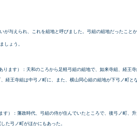
いが与えられ、これを組地と呼びました。弓組の組地だったことか
ましょう。
があります）：天和のころから足軽弓組の組地で、如来寺組、経王寺
町、経王寺組は中弓ノ町に、また、横山同心組の組地が下弓ノ町と
ります）：藩政時代、弓組の侍が住んでいたところで、後弓ノ町、升
冠した弓ノ町がほかにもあった。