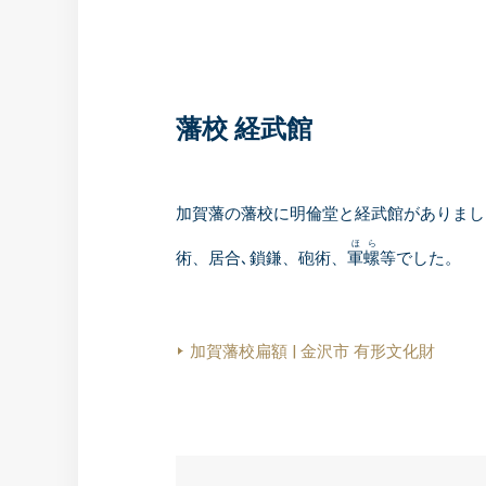
藩校
経武館
加賀藩の藩校に明倫堂と経武館がありまし
ほら
術、居合､鎖鎌、砲術、
軍螺
等でした。
加賀藩校扁額 | 金沢市 有形文化財