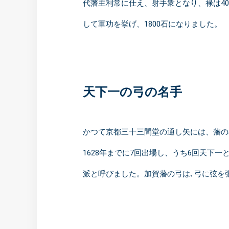
代藩主利常に仕え、射手衆となり、禄は4
して軍功を挙げ、1800石になりました。
天下一の弓の名手
かつて京都三十三間堂の通し矢には、藩の
1628年までに7回出場し、うち6回天
派と呼びました。加賀藩の弓は､弓に弦を