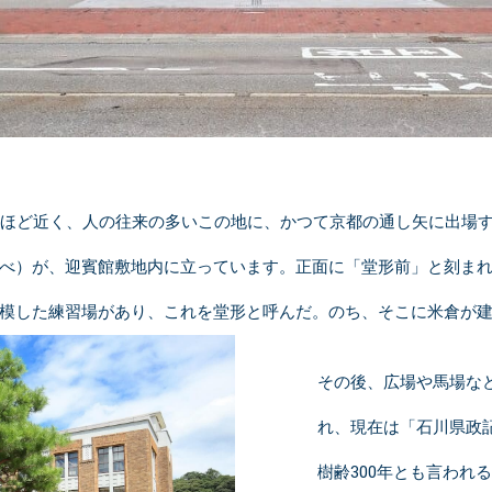
らほど近く、人の往来の多いこの地に、かつて京都の通し矢に出場
べ）が、迎賓館敷地内に立っています。正面に「堂形前」と刻ま
模した練習場があり、これを堂形と呼んだ。のち、そこに米倉が
その後、広場や馬場な
れ、現在は「石川県政
樹齢300年とも言われ