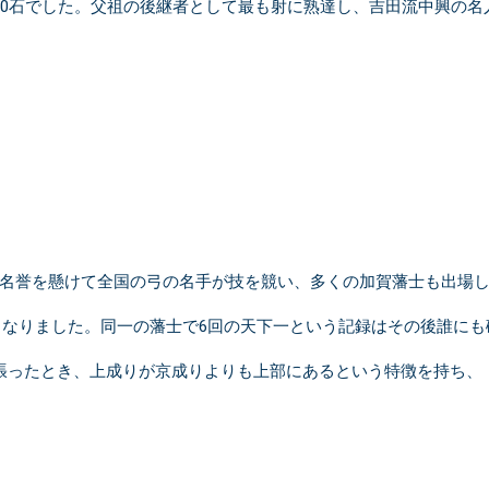
00石でした。父祖の後継者として最も射に熟達し、吉田流中興の
名誉を懸けて全国の弓の名手が技を競い、多くの加賀藩士も出場しま
下一となりました。同一の藩士で6回の天下一という記録はその後誰に
張ったとき、上成りが京成りよりも上部にあるという特徴を持ち、