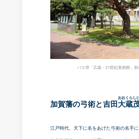
バス停「広坂・21世紀美術館」
おおくらし
加賀藩の弓術と吉田
大蔵
江戸時代、天下に名をあげた弓術の名手に