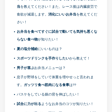
当
を教えてください！また、レース後は内臓疲労で
食欲が減退します。
消化にいいお弁当
を教えてくだ
さい！
お弁当を食べてすぐに試合で動いても気持ち悪くな
らない食べ物
が知りたい！
夏の塩分補給
にいいものは？
スポーツドリンクを手作りしたい
から教えて！
男子が喜ぶ
お弁当メニューは？
息子が野球をしていて体重を増やせっと言われま
す。
ガッツリ食べ筋肉になる食事
は⁇
バスケをしている娘の背を伸ばしたい！
試合に力
が出る
ようなお弁当のコツが知りたい！