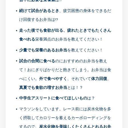
続けて試合があるとき
、疲労困憊の身体をできるだ
け回復するお弁当は!?
走った後でも食欲が出る、疲れたときでもたくさん
食べれる
栄養満点のお弁当を教えてください！
少量でも栄養のあるお弁当
を教えてください！
試合の合間に食べる
のにおすすめのお弁当を教え
て！おにぎりばかりだと飽きてしまう。お弁当は食
べにくい。
外で食べやすく
、それでいて
体力回復
、
真夏でも食欲の増すお弁当
とは！？
中学生アスリートに食べてほしいもの
は？
マラソンをしています。レース前には炭水化物を多
く摂取してカロリーを蓄えるカーボローディングを
するので、
炭水化物を美味しくたくさんとれるお弁