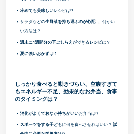
冷めても美味しい
レシピは!?
サラダなどの
生野菜を持ち運ぶのが心配
…。何かい
い方法は？
週末に1週間分の下ごしらえができるレシピ
は？
夏に強いおかず
は!?
しっかり食べると動きづらい、空腹すぎて
もエネルギー不足、効果的なお弁当、食事
のタイミングは？
消化がよくておなか持ちがいい
お弁当は!?
スポーツをする子ども
に何を食べさせればいい？
試
合中に必要な栄養素
は!?