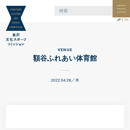
ポー
ョン
JP
/
EN
VENUE
額谷ふれあい体育館
2022.04.28／木