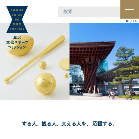
ポー
ョン
JP
/
EN
する人、観る人、支える人を、
応援する。