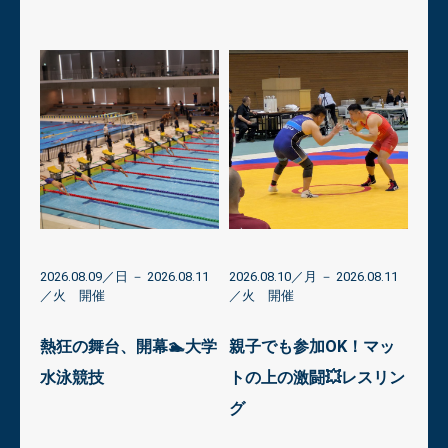
8.18
2026.08.09
／日 －
2026.08.11
2026.08.10
／月 －
2026.08.11
2026
／火 開催
／火 開催
未来
学・
熱狂の舞台、開幕🏊大学
親子でも参加OK！マッ
小
ール
水泳競技
トの上の激闘💥レスリン
グ